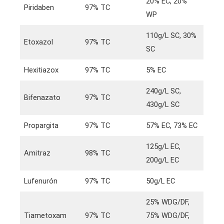
20% EC, 20%
Piridaben
97% TC
WP
110g/L SC, 30%
Etoxazol
97% TC
SC
Hexitiazox
97% TC
5% EC
240g/L SC,
Bifenazato
97% TC
430g/L SC
Propargita
97% TC
57% EC, 73% EC
125g/L EC,
Amitraz
98% TC
200g/L EC
Lufenurón
97% TC
50g/L EC
25% WDG/DF,
Tiametoxam
97% TC
75% WDG/DF,