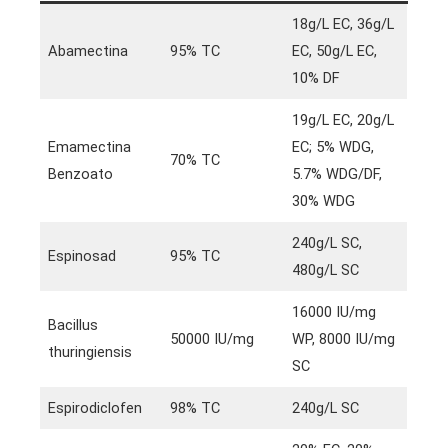
18g/L EC, 36g/L
Abamectina
95% TC
EC, 50g/L EC,
10% DF
19g/L EC, 20g/L
Emamectina
EC; 5% WDG,
70% TC
Benzoato
5.7% WDG/DF,
30% WDG
240g/L SC,
Espinosad
95% TC
480g/L SC
16000 IU/mg
Bacillus
50000 IU/mg
WP, 8000 IU/mg
thuringiensis
SC
Espirodiclofen
98% TC
240g/L SC