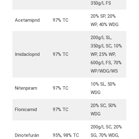
350g/L FS
20% SP, 20%
Acetamiprid
97% TC
WP, 40% WDG
200g/L SL,
350g/L SC, 10%
Imidacloprid
97% TC
WP, 25% WP,
600g/L FS, 70%
WP/WDG/WS
10% SL, 50%
Nitenpiram
97% TC
WDG
20% SC, 50%
Flonicamid
97% TC
WDG
200g/L SC, 20%
Dinotefurán
95%, 98% TC
SG, 70% WDG,