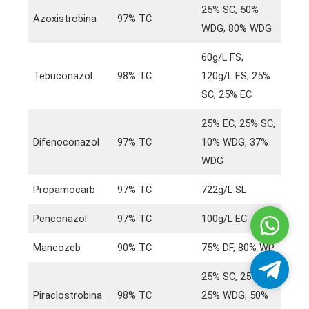
25% SC, 50%
Azoxistrobina
97% TC
WDG, 80% WDG
60g/L FS,
Tebuconazol
98% TC
120g/L FS; 25%
SC; 25% EC
25% EC, 25% SC,
Difenoconazol
97% TC
10% WDG, 37%
WDG
Propamocarb
97% TC
722g/L SL
Penconazol
97% TC
100g/L EC
Whatsa
Mancozeb
90% TC
75% DF, 80% WP
Telegra
25% SC, 25% EC,
Piraclostrobina
98% TC
25% WDG, 50%