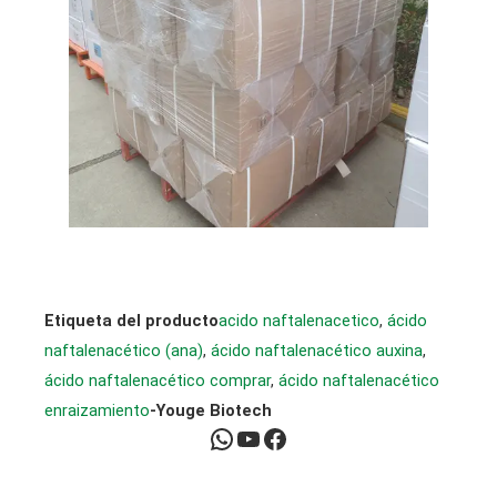
Etiqueta del producto
acido naftalenacetico
, 
ácido
naftalenacético (ana)
, 
ácido naftalenacético auxina
, 
ácido naftalenacético comprar
, 
ácido naftalenacético
enraizamiento
-Youge Biotech
WhatsApp
YouTube
Facebook