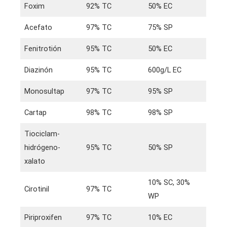
Foxim
92% TC
50% EC
Acefato
97% TC
75% SP
Fenitrotión
95% TC
50% EC
Diazinón
95% TC
600g/L EC
Monosultap
97% TC
95% SP
Cartap
98% TC
98% SP
Tiociclam-
hidrógeno-
95% TC
50% SP
xalato
10% SC, 30%
Cirotinil
97% TC
WP
Piriproxifen
97% TC
10% EC