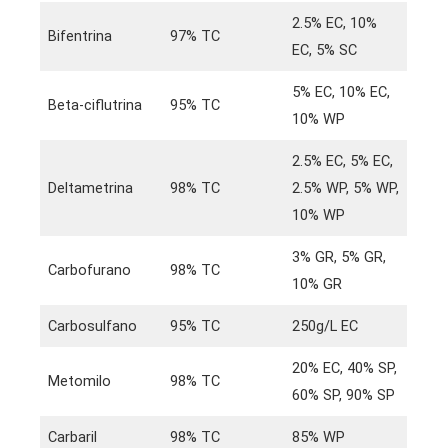
2.5% EC, 10%
Bifentrina
97% TC
EC, 5% SC
5% EC, 10% EC,
Beta-ciflutrina
95% TC
10% WP
2.5% EC, 5% EC,
Deltametrina
98% TC
2.5% WP, 5% WP,
10% WP
3% GR, 5% GR,
Carbofurano
98% TC
10% GR
Carbosulfano
95% TC
250g/L EC
20% EC, 40% SP,
Metomilo
98% TC
60% SP, 90% SP
Carbaril
98% TC
85% WP