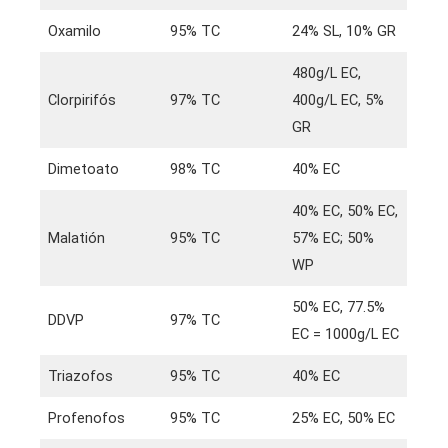
Oxamilo
95% TC
24% SL, 10% GR
480g/L EC,
Clorpirifós
97% TC
400g/L EC, 5%
GR
Dimetoato
98% TC
40% EC
40% EC, 50% EC,
Malatión
95% TC
57% EC; 50%
WP
50% EC, 77.5%
DDVP
97% TC
EC = 1000g/L EC
Triazofos
95% TC
40% EC
Profenofos
95% TC
25% EC, 50% EC