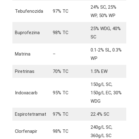
24% SC, 25%
Tebufenozida
97% TC
WP, 50% WP
25% WDG, 40%
Buprofezina
98% TC
SC
0.1-2% SL, 0.3%
Matrina
–
WP
Piretrinas
70% TC
1.5% EW
150g/L SC,
Indoxacarb
95% TC
150g/L EC, 30%
WDG
Espirotetramat
97% TC
22.4% SC
240g/L SC,
Clorfenapir
98% TC
360g/L SC