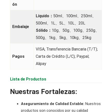
ón
Líquido：
50ml、100ml、250ml、
500ml、1L、5L、10L、20L
Embalaje
Sólido：
10g、50g、100g、250g、
500g、1kg、5kg、10kg、25kg
VISA; Transferencia Bancaria (T/T);
Pagos
Carta de Crédito (L/C); Paypal;
Alipay
Lista de Productos
Nuestras Fortalezas:
Aseguramiento de Calidad Estable:
Nuestros
productos son conocidos por su calidad